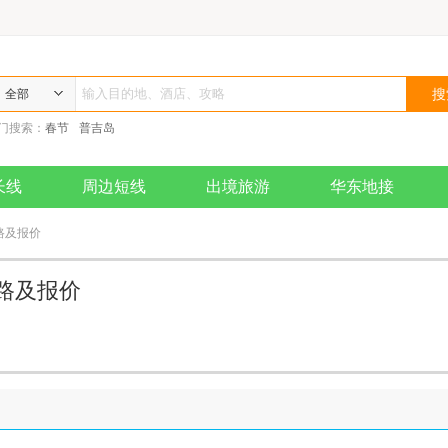
全部
门搜索：
春节
普吉岛
长线
周边短线
出境旅游
华东地接
路及报价
线路及报价